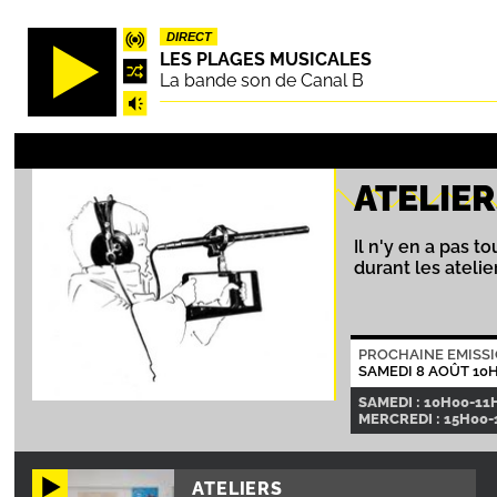
Aller
DIRECT
au
LES PLAGES MUSICALES
contenu
La bande son de Canal B
principal
ATELIE
Il n'y en a pas 
durant les ateli
PROCHAINE EMISS
SAMEDI 8 AOÛT 10
SAMEDI : 10H00-11
MERCREDI : 15H00-
ATELIERS