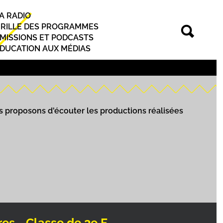
A RADIO
rincipal
RILLE DES PROGRAMMES
MISSIONS ET PODCASTS
DUCATION AUX MÉDIAS
us proposons d'écouter les productions réalisées
es - Classe de 3e F