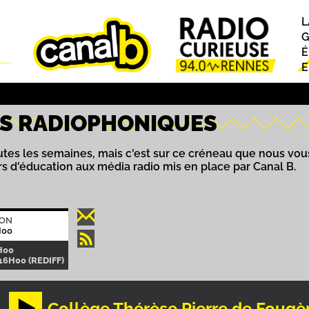
L
P
G
É
E
RS RADIOPHONIQUES
toutes les semaines, mais c'est sur ce créneau que nous vo
ers d'éducation aux média radio mis en place par Canal B.
ION
H00
H00
16H00 (REDIFF)
Collège Thérèse Pierre de Fougèr