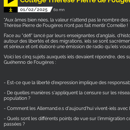
01/02/2025
60 mn
"Aux âmes bien nées, la valeur n'attend pas le nombre des 
Thérèse Pierre de Fougères n'ont pas fait mentir Corneille !
Face au "défi" lancé par leurs enseignantes d'anglais, d'hist
autour des libertés et des migrations, iels se sont sacrém
et sérieux et ont élaboré une émission de radio qu'iels vou
Voici les cinq sujets auxquels iels devaient répondre, des
Guéhenno de Fougères :
- Est-ce que la liberté d'expression implique des responsab
- De quelles manières s'appliquent la censure sur les résea
population ?
- Comment les Allemand.e.s d'aujourd'hui vivent-iels avec l
- Quels sont les différents points de vue sur l'immigration 
passées ?