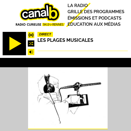
Aller
Principal
LA RADIO
au
GRILLE DES PROGRAMMES
contenu
ÉMISSIONS ET PODCASTS
principal
EDUCATION AUX MÉDIAS
DIRECT
LES PLAGES MUSICALES