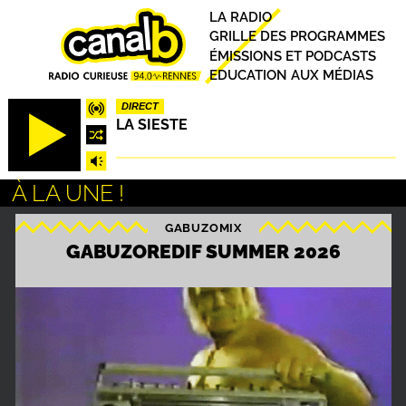
Aller
Principal
LA RADIO
au
GRILLE DES PROGRAMMES
contenu
ÉMISSIONS ET PODCASTS
principal
EDUCATION AUX MÉDIAS
DIRECT
LA SIESTE
À LA UNE !
GABUZOMIX
S
GABUZOREDIF SUMMER 2026