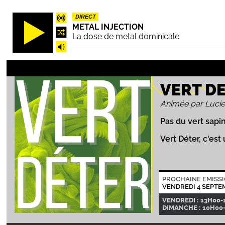
Aller
DIRECT
au
METAL INJECTION
contenu
La dose de metal dominicale
principal
VERT D
Animée par Luci
Pas du vert sapi
Vert Déter, c'es
PROCHAINE EMISS
VENDREDI 4 SEPTE
VENDREDI : 13H00-
DIMANCHE : 10H00-