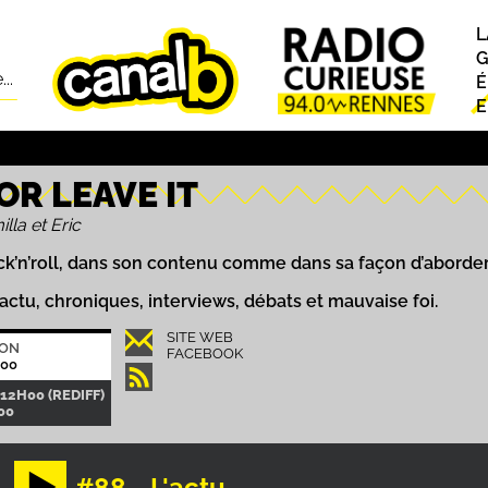
L
P
G
..
É
E
 OR LEAVE IT
la et Eric
k’n’roll, dans son contenu comme dans sa façon d’aborder
ctu, chroniques, interviews, débats et mauvaise foi.
SITE WEB
ION
FACEBOOK
H00
12H00 (REDIFF)
00
#88 - L'actu