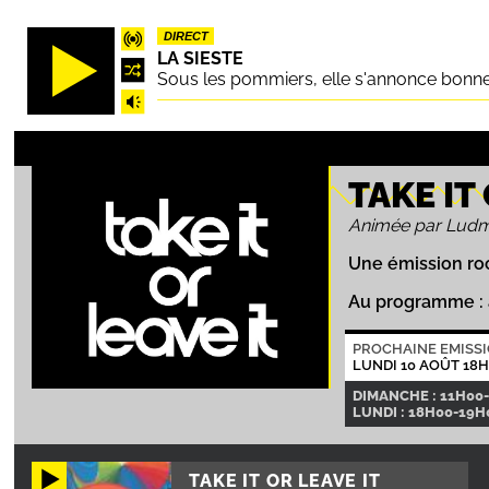
Aller
DIRECT
au
LA SIESTE
contenu
Sous les pommiers, elle s'annonce bonne.
principal
TAKE IT
Animée par Ludmil
Une émission roc
Au programme : a
PROCHAINE EMISS
LUNDI 10 AOÛT 18
DIMANCHE : 11H00-
LUNDI : 18H00-19H
TAKE IT OR LEAVE IT