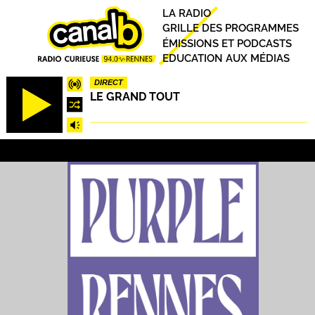
Aller
Principal
LA RADIO
au
GRILLE DES PROGRAMMES
contenu
ÉMISSIONS ET PODCASTS
principal
EDUCATION AUX MÉDIAS
DIRECT
LE GRAND TOUT