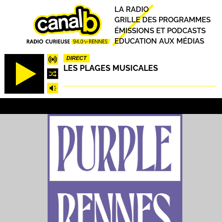
Aller
Principal
LA RADIO
au
GRILLE DES PROGRAMMES
contenu
ÉMISSIONS ET PODCASTS
principal
EDUCATION AUX MÉDIAS
DIRECT
LES PLAGES MUSICALES