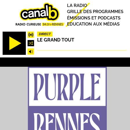
Aller
Principal
LA RADIO
au
GRILLE DES PROGRAMMES
contenu
ÉMISSIONS ET PODCASTS
principal
EDUCATION AUX MÉDIAS
DIRECT
LE GRAND TOUT