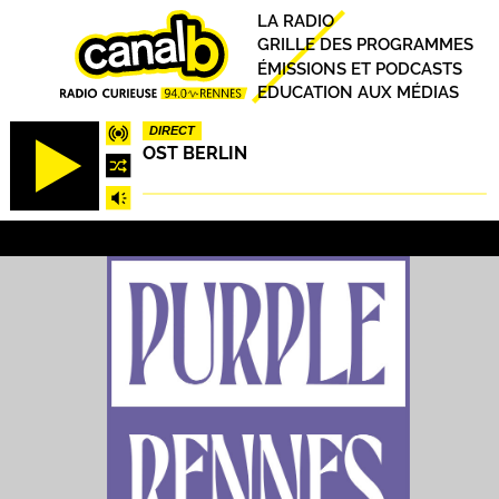
Aller
Principal
LA RADIO
au
GRILLE DES PROGRAMMES
contenu
ÉMISSIONS ET PODCASTS
principal
EDUCATION AUX MÉDIAS
DIRECT
OST BERLIN