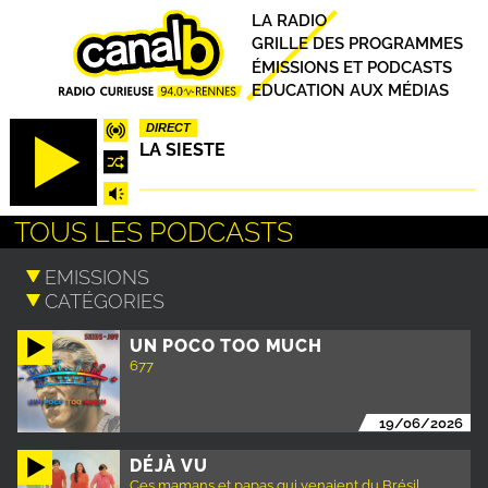
Aller
Principal
LA RADIO
au
GRILLE DES PROGRAMMES
contenu
ÉMISSIONS ET PODCASTS
principal
EDUCATION AUX MÉDIAS
DIRECT
LA SIESTE
TOUS LES PODCASTS
UN POCO TOO MUCH
677
19/06/2026
DÉJÀ VU
Ces mamans et papas qui venaient du Brésil