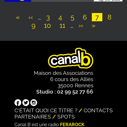
Première
«
Page
‹‹
…
Page
3
Page
4
Page
5
Page
6
Page
7
Page
8
page
précédente
Page
9
Page
10
Page
11
…
Page
››
Dernière
»
Pagination
suivante
page
Maison des Associations
6 cours des Alliés
35000 Rennes
Studio : 02 99 52 77 66
C'ÉTAIT QUOI CE TITRE ?
CONTACTS
PARTENAIRES
SPOTS
Canal B est une radio
FERAROCK