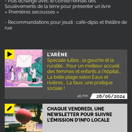
- Puis échange avec le comité rennais des
Soulèvements de la terre pour présenter un livre
« Premières secousses »
- Recommandations pour jeudi : café-diplo et théâtre de
rue
L'ARÈNE
Spéciale luttes : la gauche et la
ruralité... Pour un meilleur accueil
des femmes et enfants à l'hôpital...
La belle plage selon Eaux et
rivières... La faux, une pratique
sociale !
45 mn
28/06/2024
CHAQUE VENDREDI, UNE
NEWSLETTER POUR SUIVRE
L'ÉMISSION D'INFO LOCALE