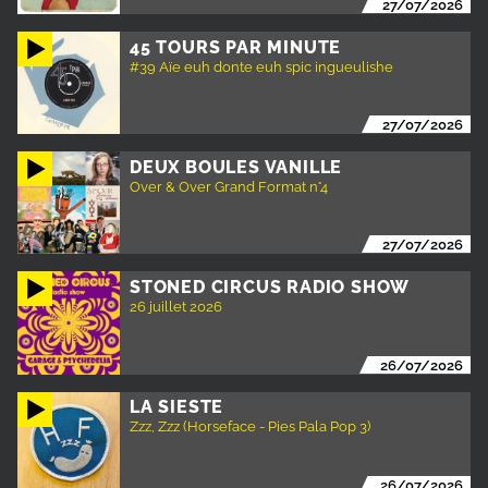
27/07/2026
45 TOURS PAR MINUTE
#39 Aïe euh donte euh spic ingueulishe
27/07/2026
DEUX BOULES VANILLE
Over & Over Grand Format n°4
27/07/2026
STONED CIRCUS RADIO SHOW
26 juillet 2026
26/07/2026
LA SIESTE
Zzz, Zzz (Horseface - Pies Pala Pop 3)
26/07/2026