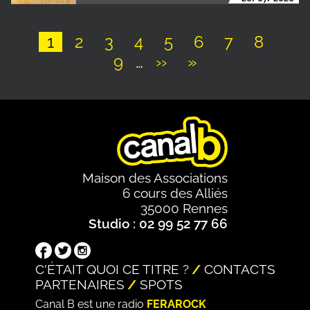
Page
1
Page
2
Page
3
Page
4
Page
5
Page
6
Page
7
Page
8
Page
9
…
Page
››
Dernière
»
Pagination
suivante
page
Maison des Associations
6 cours des Alliés
35000 Rennes
Studio : 02 99 52 77 66
C'ÉTAIT QUOI CE TITRE ?
CONTACTS
PARTENAIRES
SPOTS
Canal B est une radio
FERAROCK