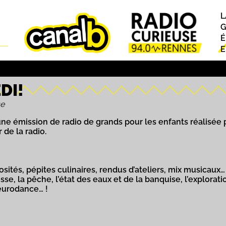
L
P
G
É
E
DI!
se
 une émission de radio de grands pour les enfants réalisée 
 de la radio.
sités, pépites culinaires, rendus d’ateliers, mix musicaux…
esse, la pêche, l’état des eaux et de la banquise, l’explor
 l’eurodance… !