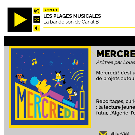
Aller
DIRECT
au
LES PLAGES MUSICALES
contenu
La bande son de Canal B
principal
MERCRE
Animée par Loui
Mercredi ! c’est
de projets autour
Reportages, curio
: la lecture jeun
futur, l’Algérie,
SITE WEB