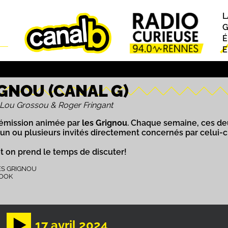
L
P
G
É
E
GNOU (CANAL G)
Lou Grossou & Roger Fringant
émission animée par
les Grignou
. Chaque semaine, ces de
n ou plusieurs invités directement concernés par celui-ci
et on prend le temps de discuter!
ES GRIGNOU
BOOK
17 avril 2024