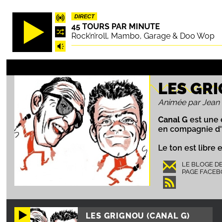
Aller
DIRECT
au
45 TOURS PAR MINUTE
contenu
Rock’n’roll, Mambo, Garage & Doo Wop
principal
LES GRI
Animée par Jean 
Canal G
est une 
en compagnie d'u
Le ton est libre 
LE BLOGE D
PAGE FACE
LES GRIGNOU (CANAL G)