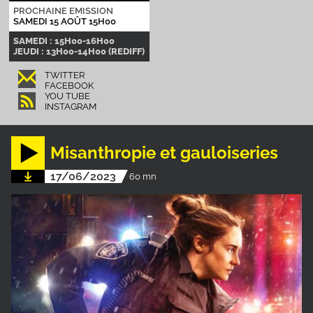
PROCHAINE EMISSION
SAMEDI 15 AOÛT 15H00
SAMEDI : 15H00-16H00
JEUDI : 13H00-14H00 (REDIFF)
TWITTER
FACEBOOK
YOU TUBE
INSTAGRAM
Misanthropie et gauloiseries
17/06/2023
60 mn