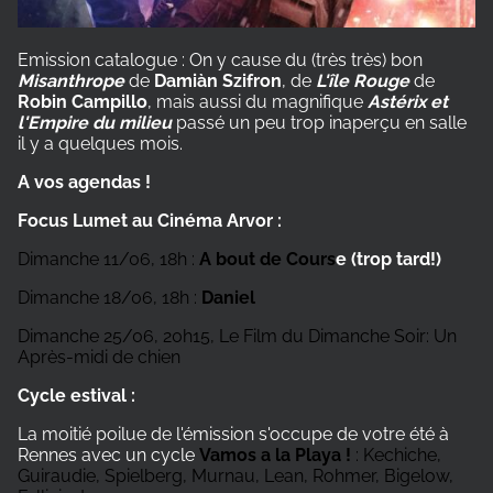
Emission catalogue : On y cause du (très très) bon
Misanthrope
de
Damiàn Szifron
, de
L'île Rouge
de
Robin Campillo
, mais aussi du magnifique
Astérix et
l'Empire du milieu
passé un peu trop inaperçu en salle
il y a quelques mois.
A vos agendas !
Focus Lumet au Cinéma Arvor :
Dimanche 11/06, 18h :
A bout de Cours
e (trop tard!)
Dimanche 18/06, 18h :
Daniel
Dimanche 25/06, 20h15, Le Film du Dimanche Soir: Un
Après-midi de chien
Cycle estival :
La moitié poilue de l'émission s'occupe de votre été à
Rennes avec un cycle
Vamos a la Playa !
:
Kechiche,
Guiraudie, Spielberg, Murnau, Lean, Rohmer, Bigelow,