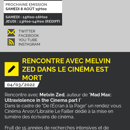
PROCHAINE EMISSION
SAMEDI 8 AOÛT 15H00
SAMEDI : 15H00-16H00
JEUDI : 13H00-14H00 (REDIFF)
TWITTER
FACEBOOK
YOU TUBE
INSTAGRAM
RENCONTRE AVEC MELVIN
ZED DANS LE CINÉMA EST
MORT
04/03/2022
Rencontre avec
Melvin Zed
, auteur de "
Mad Max:
Ultraviolence in the Cinema part I
"
Dans le cadre de "De l’Écran à la Page" un rendez vous
Cinéma Arvor/Librairie Le Failler dédié à la mise en
lumière des écrivains de cinéma.
Fruit de 15 années de recherches intensives et de