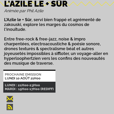
L'AZILE LE + SÛR
Animée par Phil Azile
L'Azile le + Sûr
, servi bien frappé et agrémenté de
zakouski, explore les marges du cosmos de
l'inouïtude.
Entre free-rock & free-jazz, noise & impro
charpentées, electroacoustiche & poésie sonore,
drones texturés & spectralisme béat et autres
joyeusetés impossibles à siffloter, un voyage-aller en
hyperloophertzien vers les confins des nouveautés
des musique de traverse.
PROCHAINE EMISSION
LUNDI 10 AOÛT 21H00
LUNDI : 21H00-23H00
MARDI : 15H00-17H00 (REDIFF)