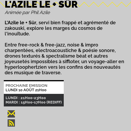
L'AZILE LE + SÛR
Animée par Phil Azile
L'Azile le + Sûr
, servi bien frappé et agrémenté de
zakouski, explore les marges du cosmos de
l'inouïtude.
Entre free-rock & free-jazz, noise & impro
charpentées, electroacoustiche & poésie sonore,
drones texturés & spectralisme béat et autres
joyeusetés impossibles à siffloter, un voyage-aller en
hyperloophertzien vers les confins des nouveautés
des musique de traverse.
PROCHAINE EMISSION
LUNDI 10 AOÛT 21H00
LUNDI : 21H00-23H00
MARDI : 15H00-17H00 (REDIFF)