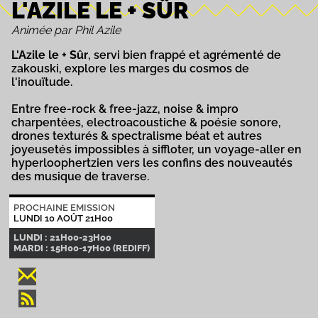
L'AZILE LE + SÛR
Animée par Phil Azile
L'Azile le + Sûr
, servi bien frappé et agrémenté de
zakouski, explore les marges du cosmos de
l'inouïtude.
Entre free-rock & free-jazz, noise & impro
charpentées, electroacoustiche & poésie sonore,
drones texturés & spectralisme béat et autres
joyeusetés impossibles à siffloter, un voyage-aller en
hyperloophertzien vers les confins des nouveautés
des musique de traverse.
PROCHAINE EMISSION
LUNDI 10 AOÛT 21H00
LUNDI : 21H00-23H00
MARDI : 15H00-17H00 (REDIFF)