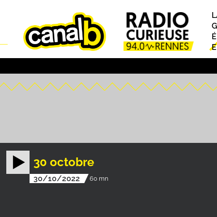
L
P
G
É
E
30 octobre
30/10/2022
60 mn