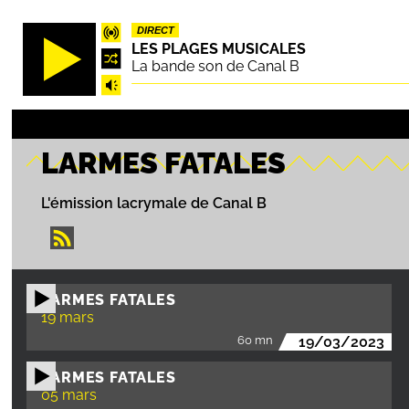
Aller
DIRECT
au
LES PLAGES MUSICALES
contenu
La bande son de Canal B
principal
LARMES FATALES
L'émission lacrymale de Canal B
LARMES FATALES
19 mars
60 mn
19/03/2023
LARMES FATALES
05 mars