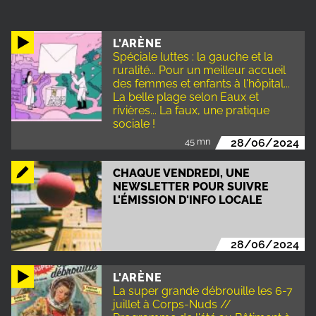
L'ARÈNE
Spéciale luttes : la gauche et la
ruralité... Pour un meilleur accueil
des femmes et enfants à l'hôpital...
La belle plage selon Eaux et
rivières... La faux, une pratique
sociale !
45 mn
28/06/2024
CHAQUE VENDREDI, UNE
NEWSLETTER POUR SUIVRE
L'ÉMISSION D'INFO LOCALE
28/06/2024
L'ARÈNE
La super grande débrouille les 6-7
juillet à Corps-Nuds //