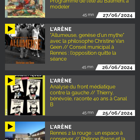
Programme de l'été au Bâtiment à
modeler
45 mn
27/06/2024
L'ARÈNE
"Allumeuse, genèse d'un mythe"
avec la philosophe Christine Van
Geen // Conseil municipal à
Rennes : l'opposition quitte la
séance
45 mn
26/06/2024
L'ARÈNE
Analyse du front médiatique
contre la gauche // Thierry,
bénévole, raconte 40 ans à Canal
B
45 mn
25/06/2024
L'ARÈNE
Rennes 2 la rouge : un espace à
conserver // Philippe Baron et la