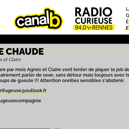
L
P
G
É
E
NE CHAUDE
 et Claire
e par mois Agnès et Claire vont tenter de piquer le job de
clairement parler de sexe, sans détour mais toujours avec t
oups de gueule !!! Attention oreilles sensibles s'abstenir.
trifugeuse@outlook.fr
rifugeusecompagnie