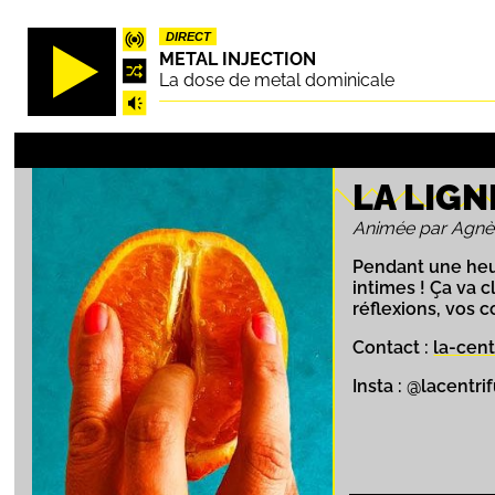
Aller
DIRECT
au
METAL INJECTION
contenu
La dose de metal dominicale
principal
LA LIG
Animée par Agnès
Pendant une heur
intimes ! Ça va 
réflexions, vos c
Contact :
la-cen
Insta : @lacent