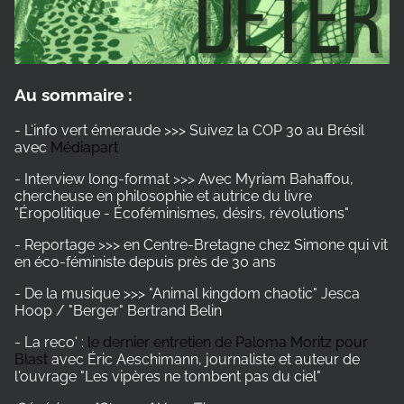
Au sommaire :
- L'info vert émeraude >>> Suivez la COP 30 au Brésil
avec
Médiapart
- Interview long-format >>> Avec Myriam Bahaffou,
chercheuse en philosophie et autrice du livre
"Éropolitique - Écoféminismes, désirs, révolutions"
- Reportage >>> en Centre-Bretagne chez Simone qui vit
en éco-féministe depuis près de 30 ans
- De la musique >>> "Animal kingdom chaotic" Jesca
Hoop / "Berger" Bertrand Belin
- La reco' :
le dernier entretien de Paloma Moritz pour
Blast
avec Éric Aeschimann, journaliste et auteur de
l'ouvrage "Les vipères ne tombent pas du ciel"