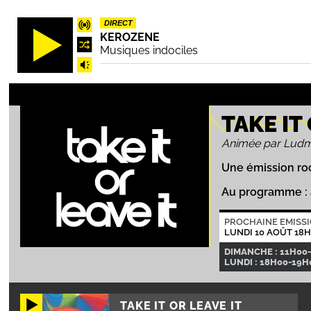
Aller
DIRECT
au
KEROZENE
contenu
Musiques indociles
principal
TAKE IT
Animée par Ludmil
Une émission roc
Au programme : a
PROCHAINE EMISS
LUNDI 10 AOÛT 18
DIMANCHE : 11H00-
LUNDI : 18H00-19H
TAKE IT OR LEAVE IT