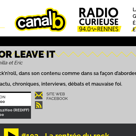
L
P
G
É
E
 OR LEAVE IT
la et Eric
k’n’roll, dans son contenu comme dans sa façon d’aborder
ctu, chroniques, interviews, débats et mauvaise foi.
SITE WEB
ION
FACEBOOK
H00
12H00 (REDIFF)
00
#103 - La rentrée du rock