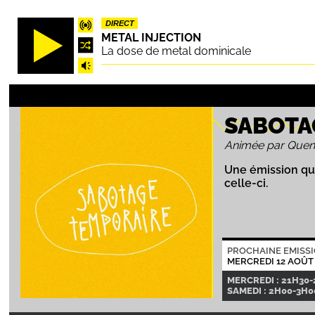
Aller
DIRECT
au
METAL INJECTION
contenu
La dose de metal dominicale
principal
SABOTA
Animée par Quen
Une émission qu
celle-ci.
PROCHAINE EMISS
MERCREDI 12 AOÛT
MERCREDI : 21H30
SAMEDI : 2H00-3H00