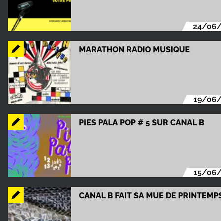
24/06
MARATHON RADIO MUSIQUE
19/06
PIES PALA POP # 5 SUR CANAL B
15/06
CANAL B FAIT SA MUE DE PRINTEMPS