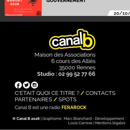
GOUVERNEMENT
20/10
Maison des Associations
6 cours des Alliés
35000 Rennes
Studio : 02 99 52 77 66
C'ÉTAIT QUOI CE TITRE ?
CONTACTS
PARTENAIRES
SPOTS
Canal B est une radio
FERAROCK
© Canal B 2026
| Graphisme :
Marc Blanchard
- Développement :
Louis Carrese
|
Mentions légales