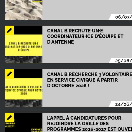
06/07
CANAL B RECRUTE UN·E
COORDINATEUR·ICE D'ÉQUIPE ET
D'ANTENNE
25/06
CANAL B RECHERCHE 3 VOLONTAIR
EN SERVICE CIVIQUE À PARTIR
D'OCTOBRE 2026 !
24/06
L'APPEL À CANDIDATURES POUR
REJOINDRE LA GRILLE DES
PROGRAMMES 2026-2027 EST OUVER