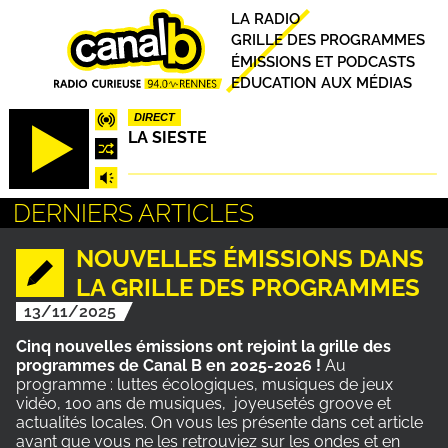
Aller
Principal
LA RADIO
au
GRILLE DES PROGRAMMES
contenu
ÉMISSIONS ET PODCASTS
principal
EDUCATION AUX MÉDIAS
DIRECT
LA SIESTE
DERNIERS ARTICLES
NOUVELLES ÉMISSIONS DANS
LA GRILLE DES PROGRAMMES
13/11/2025
Cinq nouvelles émissions ont rejoint la grille des
programmes de Canal B en 2025-2026 !
Au
programme : luttes écologiques, musiques de jeux
vidéo, 100 ans de musiques, joyeusetés groove et
actualités locales. On vous les présente dans cet article
avant que vous ne les retrouviez sur les ondes et en