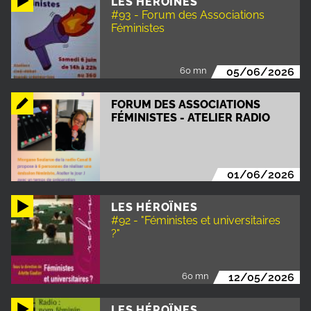
LES HÉROÏNES
#93 - Forum des Associations
Féministes
60 mn
05/06/2026
FORUM DES ASSOCIATIONS
FÉMINISTES - ATELIER RADIO
01/06/2026
LES HÉROÏNES
#92 - "Féministes et universitaires
?"
60 mn
12/05/2026
LES HÉROÏNES