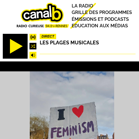
Aller
Principal
LA RADIO
au
GRILLE DES PROGRAMMES
contenu
ÉMISSIONS ET PODCASTS
principal
EDUCATION AUX MÉDIAS
DIRECT
LES PLAGES MUSICALES