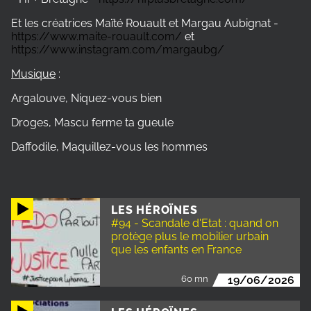
Et les créatrices Maïté Rouault et Margau Aubignat -
https://www.maite-rouault.com/
et
https://www.instagram.com/margaubg/
Musique
:
Argalouve, Niquez-vous bien
Droges, Mascu ferme ta gueule
Daffodile, Maquillez-vous les hommes
LES HÉROÏNES
#94 - Scandale d'Etat : quand on
protège plus le mobilier urbain
que les enfants en France
60 mn
19/06/2026