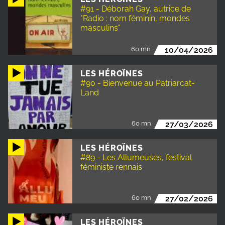
#91 - Déborah Gay, autrice de
"Radio : nom féminin, mondes
masculins"
60 mn
10/04/2026
LES HÉROÏNES
#90 - Bienvenue au Patriarcat-
Land
60 mn
27/03/2026
LES HÉROÏNES
#89 - Les Allumeuses, festival
féministe rennais
60 mn
27/02/2026
LES HÉROÏNES