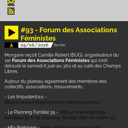
#93 - Forum des Associations
Féministes
05/06/2026
60 mn
Morgane reçoit Camille Robert (BUG), organisatrice du
1er
Forum des Associations Féministes
qui s'est
déroulé le samedi 6 juin au 360 et au café des Champs
Libres.
Autour du plateau également des membres des
collectifs, associations, mouvements :
- Les Impudent.e.s -
https://www.instagram.com/lesimpudent.es/
- Le Planning Familial 35 -
https://www.planning-
familial.org/fr/le-planning-familial-dille-et-vilaine-35
- HF+ Bretagne -
https://hfplusbretagne.com/