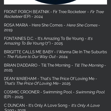
FRONT PORCH BEATNIK - Fir Tree Rocketeer -
Fir Tree
Rocketeer
(EP) - 2024
ROSA MARIA - Here She Comes -
Here She Comes
-
2019
FONTAINES D.C. - It's Amazing To Be Young -
It's
Amazing To Be Young
(7") - 2025
BRIGITTE CALLS ME BABY - I Wanna Die In The Suburbs
-
The Future Is Our Way Out
- 2024
BRIAN D'ADDARIO - Till The Morning -
Till The Morning
-
2025
DEAN WAREHAM - That's The Price Of Loving Me -
That's The Price Of Loving Me
- 2025
COSMIC CROONER - Swimming Pool -
Swimming Pool
(EP) - 2025
C DUNCAN - It's Only A Love Song -
It's Only A Love
Song
- 2025