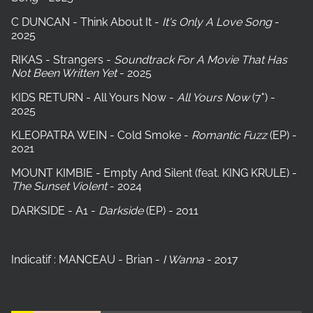
C DUNCAN - Think About It -
It's Only A Love Song
-
2025
RIKAS - Strangers -
Soundtrack For A Movie That Has
Not Been Written Yet
- 2025
KIDS RETURN - All Yours Now -
All Yours Now
(7") -
2025
KLEOPATRA WEIN - Cold Smoke -
Romantic Fuzz
(EP) -
2021
MOUNT KIMBIE - Empty And Silent (feat. KING KRULE) -
The Sunset Violent
- 2024
DARKSIDE - A1 -
Darkside
(EP) - 2011
Indicatif : MANCEAU - Brian -
I Wanna
- 2017