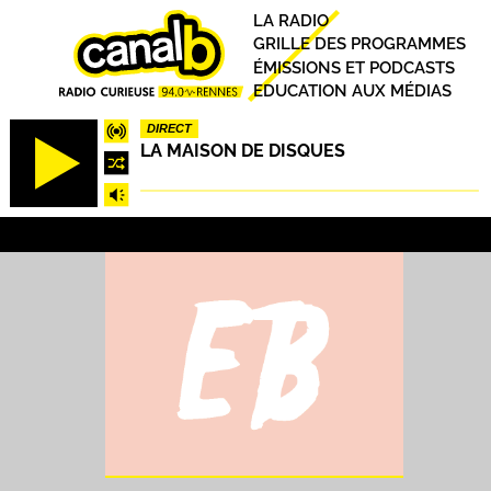
Aller
Principal
LA RADIO
au
GRILLE DES PROGRAMMES
contenu
ÉMISSIONS ET PODCASTS
principal
EDUCATION AUX MÉDIAS
DIRECT
LA MAISON DE DISQUES