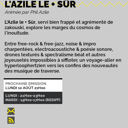
L'AZILE LE + SÛR
Animée par Phil Azile
L'Azile le + Sûr
, servi bien frappé et agrémenté de
zakouski, explore les marges du cosmos de
l'inouïtude.
Entre free-rock & free-jazz, noise & impro
charpentées, electroacoustiche & poésie sonore,
drones texturés & spectralisme béat et autres
joyeusetés impossibles à siffloter, un voyage-aller en
hyperloophertzien vers les confins des nouveautés
des musique de traverse.
PROCHAINE EMISSION
LUNDI 10 AOÛT 21H00
LUNDI : 21H00-23H00
MARDI : 15H00-17H00 (REDIFF)