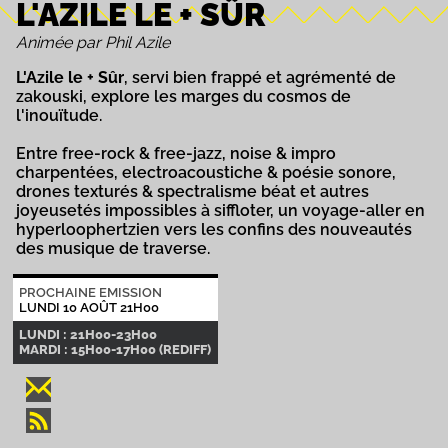
L'AZILE LE + SÛR
Animée par Phil Azile
L'Azile le + Sûr
, servi bien frappé et agrémenté de
zakouski, explore les marges du cosmos de
l'inouïtude.
Entre free-rock & free-jazz, noise & impro
charpentées, electroacoustiche & poésie sonore,
drones texturés & spectralisme béat et autres
joyeusetés impossibles à siffloter, un voyage-aller en
hyperloophertzien vers les confins des nouveautés
des musique de traverse.
PROCHAINE EMISSION
LUNDI 10 AOÛT 21H00
LUNDI : 21H00-23H00
MARDI : 15H00-17H00 (REDIFF)