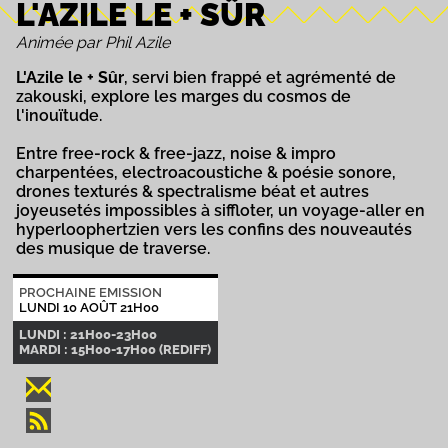
L'AZILE LE + SÛR
Animée par Phil Azile
L'Azile le + Sûr
, servi bien frappé et agrémenté de
zakouski, explore les marges du cosmos de
l'inouïtude.
Entre free-rock & free-jazz, noise & impro
charpentées, electroacoustiche & poésie sonore,
drones texturés & spectralisme béat et autres
joyeusetés impossibles à siffloter, un voyage-aller en
hyperloophertzien vers les confins des nouveautés
des musique de traverse.
PROCHAINE EMISSION
LUNDI 10 AOÛT 21H00
LUNDI : 21H00-23H00
MARDI : 15H00-17H00 (REDIFF)