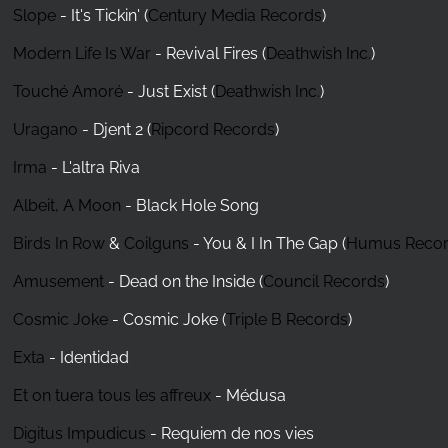
Slope
- It's Tickin' (
Century Media Records
)
Modern Life Is War
- Revival Fires (
Deathwish Inc.
)
Touché Amoré
- Just Exist (
Deathwish Inc.
)
Uragano
- Djent 2 (
Ripcord Records
)
Irma
- L'altra Riva
Albeit, A Moon
- Black Hole Song
Birds In Row
&
Coilguns
- You & I In The Gap (
Humus Reco
Amusement
- Dead on the Inside (
Council Records
)
Cosmic Joke
- Cosmic Joke (
Triple B Records
)
Exta
- Identidad
Et on tuera tous les affreux
- Médusa
Digitus Impudicus
- Requiem de nos vies