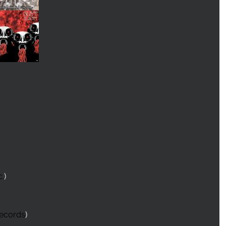
c.
)
Records
)