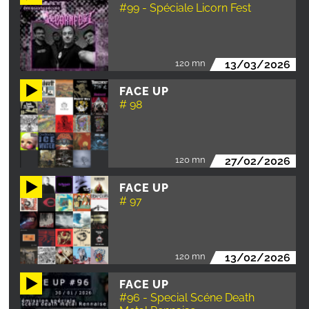
#99 - Spéciale Licorn Fest
120 mn
13/03/2026
FACE UP
# 98
120 mn
27/02/2026
FACE UP
# 97
120 mn
13/02/2026
FACE UP
#96 - Special Scéne Death