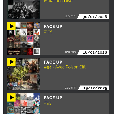
Metal Rennaise
120 mn
30/01/2026
FACE UP
# 95
120 mn
16/01/2026
FACE UP
#94 - Avec Poison Gift
120 mn
19/12/2025
FACE UP
#93