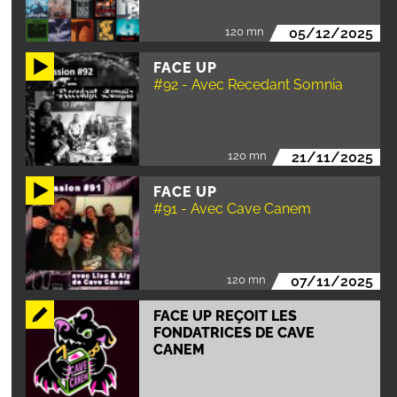
120 mn
05/12/2025
FACE UP
#92 - Avec Recedant Somnia
120 mn
21/11/2025
FACE UP
#91 - Avec Cave Canem
120 mn
07/11/2025
FACE UP REÇOIT LES
FONDATRICES DE CAVE
CANEM