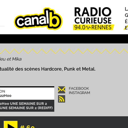
L
P
G
É
E
P
eu et Mika
ctualité des scènes Hardcore, Punk et Metal.
FACEBOOK
ION
INSTAGRAM
 22H00
-0H00 UNE SEMAINE SUR 2
 UNE SEMAINE SUR 2 (REDIFF)
# 60