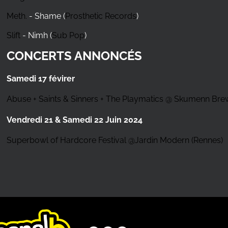
Meth.
- Shame (
Prosthetic Records
)
Slift
- Nimh (
Sub Pop
)
CONCERTS ANNONCÉS
Samedi 17 févirer
Abuse + Saints & Sinners + The Playmatics @ Skumenn Br
Vendredi 21 & Samedi 22 Juin 2024
Superbowl of Hardcore Festival @Jardin Modern (Rennes)