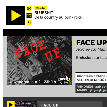
Aller
DIRECT
au
BLUESHIT
contenu
De la country au punk rock
principal
FACE U
Animée par Mathi
Emission sur l'a
PROCHAINE EMISS
VENDREDI 14 AOÛT
VENDREDI : 22H00
MARDI : 3H30-5H30
FACE UP