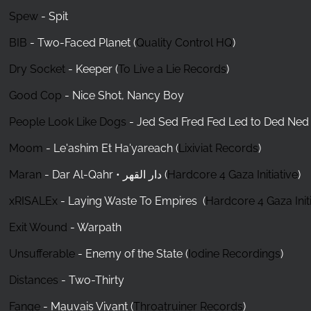
Spew
- Spit
BIB
- Two-Faced Planet (
Quality Control HQ
)
Dry Socket
- Keeper (
To Live a Lie Records
)
Good Cop
- Nice Shot, Nancy Boy
People Look Like Dogs
- Jed Sed Fred Fed Led to Ded Ned
Moom
- Le'ashim Et Ha'yareach (
Lixiviat Records
)
Maran
- Dar Al-Qahr • دار القهر (
Hardcore 4 Gaza Initiative
)
xRISALEx
- Laying Waste To Empires (
Hardcore 4 Gaza Init
Exit Wound
- Warpath
Unsufferable
- Enemy of the State (
Iodine Recordings
)
Distances
- Two-Thirty
Fange
- Mauvais Vivant (
Throatruiner Records
)