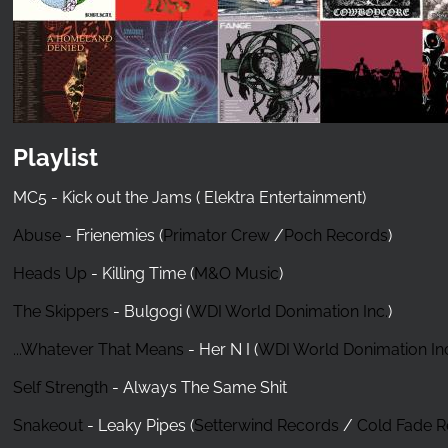
Playlist
MC5 - Kick out the Jams ( Elektra Entertainment)
Abuse
- Frienemies (
Primator Crew
/
Poch Records
)
Heads Up
- Killing Time (
M&O Music
)
The Skippers
- Bulgogi (
WDI World Donimation Inc.
)
...Whatever That Means
- Her N I (
WDI World Donimation In
Self Strength
- Always The Same Shit
Snakeout
- Leaky Pipes (
Setterwind Records
/
Cold Fade 