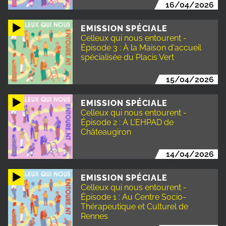
16/04/2026
EMISSION SPÉCIALE
Celleux qui nous entourent -
Épisode 3 : À la Maison d'accueil
spécialisée du Placis Vert
15/04/2026
EMISSION SPÉCIALE
Celleux qui nous entourent -
Épisode 2 : À L'EHPAD de
Châteaugiron
14/04/2026
EMISSION SPÉCIALE
Celleux qui nous entourent -
Épisode 1 : Au Centre Socio-
Thérapeutique et Culturel de
Rennes