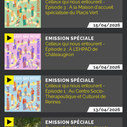
Celleux qui nous entourent -
Épisode 3 : À la Maison d'accueil
spécialisée du Placis Vert
15/04/2026
EMISSION SPÉCIALE
Celleux qui nous entourent -
Épisode 2 : À L'EHPAD de
Châteaugiron
14/04/2026
EMISSION SPÉCIALE
Celleux qui nous entourent -
Épisode 1 : Au Centre Socio-
Thérapeutique et Culturel de
Rennes
13/04/2026
EMISSION SPÉCIALE