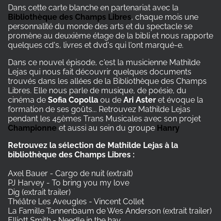
Dans cette carte blanche en partenariat avec la
Bibliothèque des Champs Libres
, chaque mois une
personnalité du monde des arts et du spectacle se
promène au deuxième étage de la bibli et nous rapporte
quelques cd's, livres et dvd's qui l'ont marqué-e.
Dans ce nouvel épisode, c'est la musicienne Mathilde
Lejas qui nous fait découvrir quelques documents
trouvés dans les allées de la Bibliothèque des Champs
Libres. Elle nous parle de musique, de poésie, du
cinéma de
Sofia Copolla
ou de
Ari Aster
et évoque la
formation de ses goûts... Retrouvez Mathilde Lejas
pendant les 45èmes Trans Musicales avec son projet
Championne
et aussi au sein du groupe
Hanry
Retrouvez la sélection de Mathilde Lejas à la
bibliothèque des Champs Libres :
Axel Bauer - Cargo de nuit (extrait)
PJ Harvey - To bring you my love
Dig (extrait trailer)
Théâtre Les Aveugles - Vincent Collet
La Famille Tannenbaum de Wes Anderson (extrait trailer)
Elliott Smith - Needle in the hay