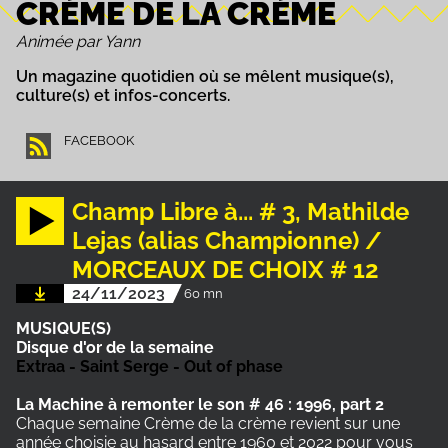
CRÈME DE LA CRÈME
Animée par Yann
Un magazine quotidien où se mêlent musique(s),
culture(s) et infos-concerts.
FACEBOOK
Champ Libre à... # 3, Mathilde
Lejas (alias Championne) /
MORCEAUX DE CHOIX # 12
24/11/2023
60 mn
MUSIQUE(S)
Disque d'or de la semaine
Extraa - Saint Serge - Out of phase
La Machine à remonter le son # 46 : 1996, part 2
Chaque semaine Crème de la crème revient sur une
année choisie au hasard entre 1960 et 2022 pour vous