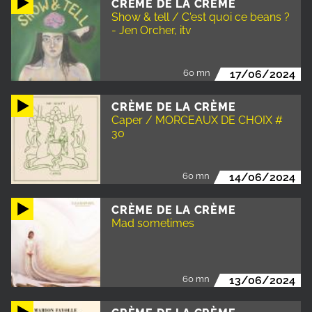
CRÈME DE LA CRÈME
Show & tell / C'est quoi ce beans ?
- Jen Orcher, itv
60 mn
17/06/2024
CRÈME DE LA CRÈME
Caper / MORCEAUX DE CHOIX #
30
60 mn
14/06/2024
CRÈME DE LA CRÈME
Mad sometimes
60 mn
13/06/2024