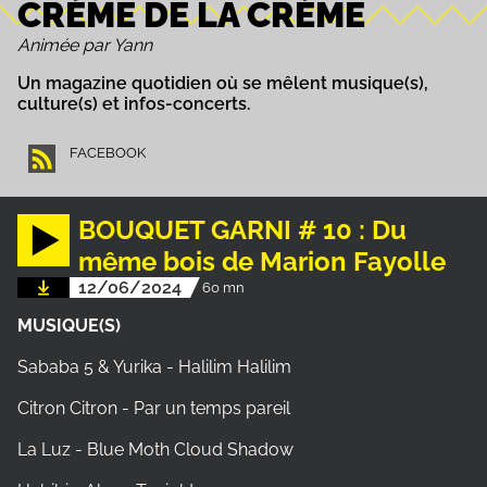
CRÈME DE LA CRÈME
Animée par Yann
Un magazine quotidien où se mêlent musique(s),
culture(s) et infos-concerts.
FACEBOOK
BOUQUET GARNI # 10 : Du
même bois de Marion Fayolle
12/06/2024
60 mn
MUSIQUE(S)
Sababa 5 & Yurika - Halilim Halilim
Citron Citron - Par un temps pareil
La Luz - Blue Moth Cloud Shadow