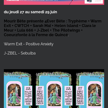
du jeudi 27 au samedi 29 juin
Mourir Bête présente 4Ever Bête : Tryphème + Warm
Exit + CWTCH + Sarah Maï + Helen Island + Clara le
Meur + Lula 666 + J-Zbel + The Pilotwings +
Coeur2fonte à la Ferme de Quincé
.
Warm Exit - Positive Anxiety
J-ZBEL - Sebulba