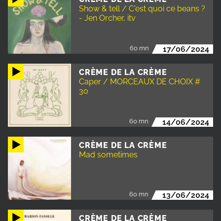
Show & tell / C'est quoi ce beans ?
- Jen Orcher, itv
60 mn
17/06/2024
CRÈME DE LA CRÈME
Caper / MORCEAUX DE CHOIX #
30
60 mn
14/06/2024
CRÈME DE LA CRÈME
Mad sometimes
60 mn
13/06/2024
CRÈME DE LA CRÈME