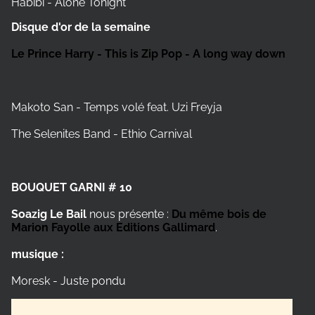
Habibi - Alone Tonight
Disque d'or de la semaine
Le Prince Harry - This is Zip Pop - A long way down
Makoto San - Temps volé feat. Uzi Freyja
The Selenites Band - Ethio Carnival
BOUQUET GARNI # 10
Soazig Le Bail
nous présente :
Du même bois de
Marion Fayolle aux Editions Gallimard
.
musique :
Moresk - Juste pondu