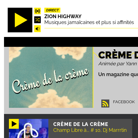
Aller
DIRECT
au
ZION HIGHWAY
contenu
Musiques jamaïcaines et plus si affinités
principal
CRÈME 
Animée par Yann
Un magazine quot
FACEBOOK
CRÈME DE LA CRÈME
Champ Libre à... # 10, Dj Marrrtin