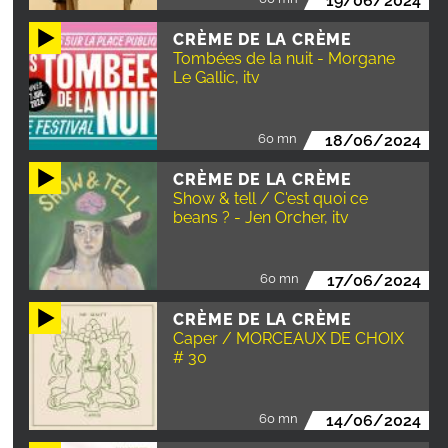
19/06/2024
CRÈME DE LA CRÈME
Tombées de la nuit - Morgane
Le Gallic, itv
60 mn
18/06/2024
CRÈME DE LA CRÈME
Show & tell / C'est quoi ce
beans ? - Jen Orcher, itv
60 mn
17/06/2024
CRÈME DE LA CRÈME
Caper / MORCEAUX DE CHOIX
# 30
60 mn
14/06/2024