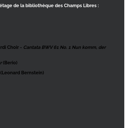
étage de la bibliothèque des Champs Libres :
rdi Choir -
Cantata BWV 61 No. 1 Nun komm, der
r
(Berio)
(Leonard Bernstein)