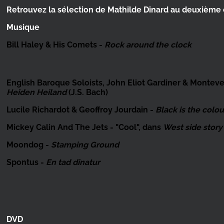
Retrouvez la sélection de Mathilde Dinard au deuxième 
Musique
Bill Haley & His Comets -
Rock around the clock
English Baroque Soloists, John Eliot Gardiner & Monteve
Heiden Heiland
(J.S. Bach)
Lucile Richardot & Geoffroy Jourdain -
Black is the colou
Mickey Calin And The Jets - "Cool", dans
West side story
Moondog -
Stamping Ground
Spontus -
En tad dinatur
DVD