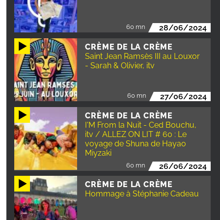
60 mn
28/06/2024
CRÈME DE LA CRÈME
Saint Jean Ramsès III au Louxor
- Sarah & Olivier, itv
60 mn
27/06/2024
CRÈME DE LA CRÈME
I'M From la Nuit - Ced Bouchu,
itv / ALLEZ ON LIT # 60 : Le
voyage de Shuna de Hayao
Miyzaki
60 mn
26/06/2024
CRÈME DE LA CRÈME
Hommage à Stéphanie Cadeau