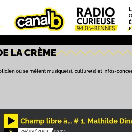
L
P
G
É
E
DE LA CRÈME
idien où se mêlent musique(s), culture(s) et infos-concer
Champ libre à... # 1, Mathilde 
29/09/2023
60 mn