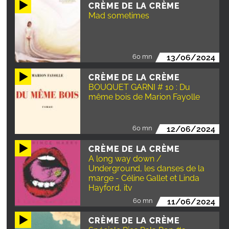
CRÈME DE LA CRÈME
Mad sometimes
60 mn
13/06/2024
CRÈME DE LA CRÈME
BOUQUET GARNI # 10 : Du
même bois de Marion Fayolle
60 mn
12/06/2024
CRÈME DE LA CRÈME
A long way down /
Underground, les danses de la
marge - Céline Gallet et Linda
Hayford, itv
60 mn
11/06/2024
CRÈME DE LA CRÈME