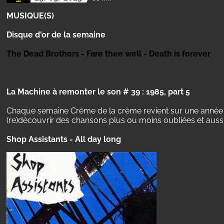
MUSIQUE(S)
Disque d'or de la semaine
The Dead Brothers - Fare thee well - Death is forever
La Machine à remonter le son # 39 : 1985, part 5
Chaque semaine Crème de la crème revient sur une année c
(re)découvrir des chansons plus ou moins oubliées et auss
Shop Assistants - All day long