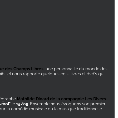
ue des Champs Libres
, une personnalité du monde des
li et nous rapporte quelques cd's, livres et dvd's qui
orégraphe
Mathilde Dinard de la compagnie Les Divers
-moi"
le
15/09
. Ensemble nous évoquons son premier
ur la comédie musicale ou la musique traditionnelle