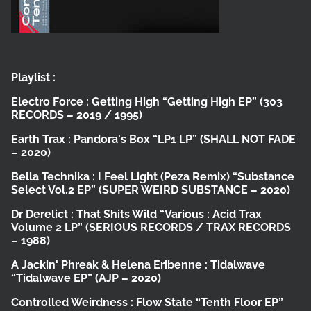
Playlist :
Electro Force :
Getting High
“Getting High EP”
(303
RECORDS – 2019 / 1995)
Earth Trax :
Pandora's Box
“LP1 LP”
(SHALL NOT FADE
– 2020)
Bella Technika :
I Feel Light (Peza Remix)
“Substance
Select Vol.2 EP”
(SUPER WEIRD SUBSTANCE – 2020)
Dr Derelict :
That Shits Wild
“Various : Acid Trax
Volume 2 LP”
(SERIOUS RECORDS / TRAX RECORDS
– 1988)
A Jackin' Phreak & Helena Eribenne :
Tidalwave
“Tidalwave EP”
(AJP – 2020)
Controlled Weirdness :
Flow State
“Tenth Floor EP”