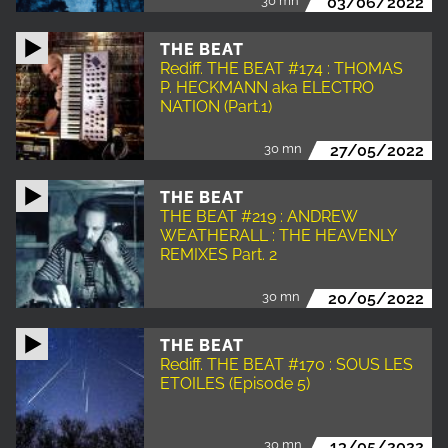
30 mn
03/06/2022
THE BEAT
Rediff. THE BEAT #174 : THOMAS
P. HECKMANN aka ELECTRO
NATION (Part.1)
30 mn
27/05/2022
THE BEAT
THE BEAT #219 : ANDREW
WEATHERALL : THE HEAVENLY
REMIXES Part. 2
30 mn
20/05/2022
THE BEAT
Rediff. THE BEAT #170 : SOUS LES
ETOILES (Episode 5)
30 mn
13/05/2022