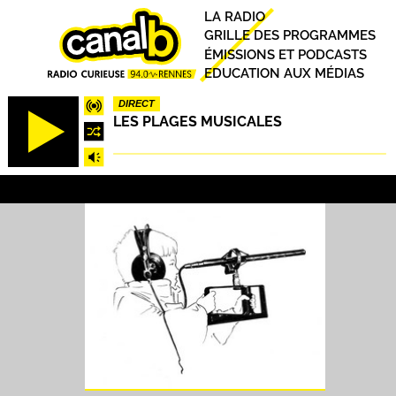
Aller
Principal
LA RADIO
au
GRILLE DES PROGRAMMES
contenu
ÉMISSIONS ET PODCASTS
principal
EDUCATION AUX MÉDIAS
DIRECT
LES PLAGES MUSICALES