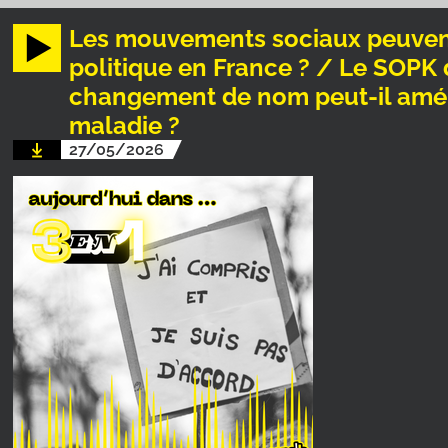
Les mouvements sociaux peuvent-
politique en France ? / Le SOPK
changement de nom peut-il améli
maladie ?
27/05/2026