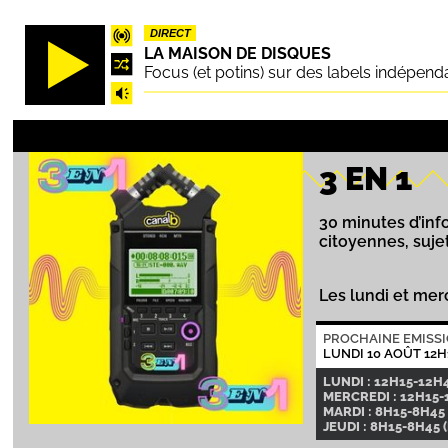
Aller
DIRECT
au
LA MAISON DE DISQUES
contenu
Focus (et potins) sur des labels indépend
principal
3 EN 1
30 minutes d’info
citoyennes, suje
Les lundi et mer
PROCHAINE EMISS
LUNDI 10 AOÛT 12H
LUNDI : 12H15-12H
MERCREDI : 12H15-
MARDI : 8H15-8H45 
JEUDI : 8H15-8H45 