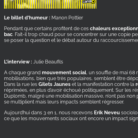
Le billet d'humeur :
Manon Pottier
Pendant que certains profitent de ces
chaleurs exception
bac
. Fait-il trop chaud pour se concentrer sur une copie 
se poser la question et le débat autour du raccourcisseme
L'interview :
Julie Beaufils
A chaque grand
mouvement social
, un souffle de mai 68
mobilisations, bien que très populaires, semblent être dé
Dans la rue les
Gilets Jaunes
et la manifestation contre la
réprimées, en plus d’avoir échoué politiquement. Sur les rés
Duplomb, malgré une mobilisation massive, n’ont pas non 
se multiplient mais leurs impacts semblent régresser.
Aujourd’hui dans 3 en 1, nous recevons
Erik Neveu
sociol
ce que les mouvements sociaux ont encore un impact signifi