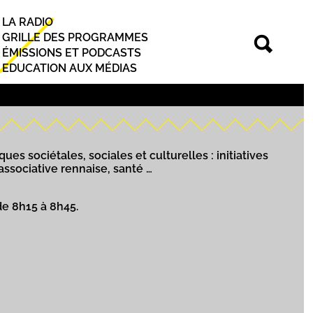
LA RADIO
Principal
GRILLE DES PROGRAMMES
ÉMISSIONS ET PODCASTS
EDUCATION AUX MÉDIAS
ues sociétales, sociales et culturelles : initiatives
 associative rennaise, santé …
de 8h15 à 8h45.