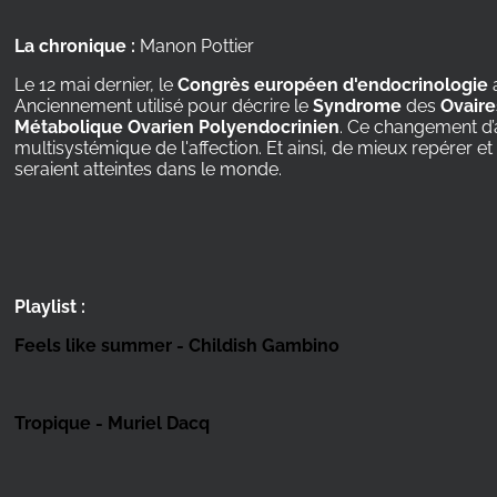
La chronique :
Manon Pottier
Le 12 mai dernier, le
Congrès européen d'endocrinologie
Anciennement utilisé pour décrire le
Syndrome
des
Ovaire
Métabolique
Ovarien Polyendocrinien
. Ce changement d’a
multisystémique de l'affection. Et ainsi, de mieux repérer 
seraient atteintes dans le monde.
Playlist :
Feels like summer - Childish Gambino
Tropique - Muriel Dacq