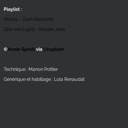
Playlist :
Moves - Zach Diamond
Girls will b girls - Natalie Jane
©
Annie Spratt
via
Unsplash
Technique : Manon Pottier
Générique et habillage : Lola Renaudat