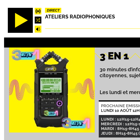
Aller
DIRECT
au
ATELIERS RADIOPHONIQUES
contenu
principal
3 EN 1
30 minutes d’info
citoyennes, suje
Les lundi et mer
PROCHAINE EMISS
LUNDI 10 AOÛT 12H
LUNDI : 12H15-12H
MERCREDI : 12H15-
MARDI : 8H15-8H45 
JEUDI : 8H15-8H45 