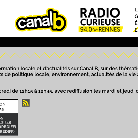
L
P
G
É
E
rmation locale et d’actualités sur Canal B, sur des thématiq
ts de politique locale, environnement, actualités de la vie
credi de 12h15 à 12h45, avec rediffusion les mardi et jeudi 
ION
15
45
12H45
(REDIFF)
(REDIFF)