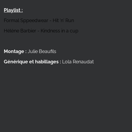
Playlist :
Formal Sppeedwear - Hit 'n' Run
Hélène Barbier - Kindness in a cup
Montage :
Julie Beaufils
Générique et habillages :
Lola Renaudat