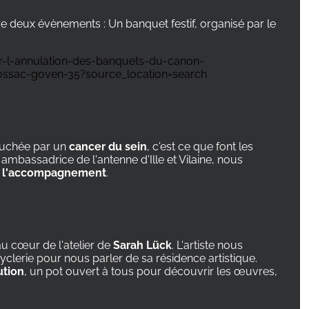
re deux évènements
: Un banquet festif, organisé par le
-l-annulation-des-banquets-du-canon-
ssac-goven-35?source_location=search
ouchée par un
cancer du sein
, c'est ce que font les
, ambassadrice de l'antenne d'Ille et Vilaine, nous
n et l'accompagnement
.
u cœur de l'atelier de
Sarah Lück
. L'artiste nous
clerie pour nous parler de sa résidence artistique.
ution
, un pot ouvert à tous pour découvrir les œuvres,