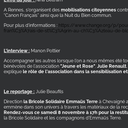
A Rennes, s'organisent des
mobilisations citoyennes
cont
“Canon Français” ainsi que la Nuit du Bien commun.
Pour plus d'informations :
https://www.change.org/p/pour
fran%C3%A7ais-de-st%C3%A9rin-au-ch%C3%A2teau-de-blo
L'interview :
Manon Pottier
Accompagner les autres lorsque l'on a nous mêmes été t
bénévoles de l'association
"Jeune et Rose"
.
Julie Renault
explique
le rôle de l'association dans la sensibilisatio
Le reportage :
Julie Beaufils
Direction
la Bricole Solidaire Emmaüs Terre
à Chevaigné a
emmène dans son univers à travers les matériaux de la recy
Rendez-vous ce samedi 8 novembre à 17h pour la restit
la Bricole Solidaire et les compagnons d'Emmaüs Terre.