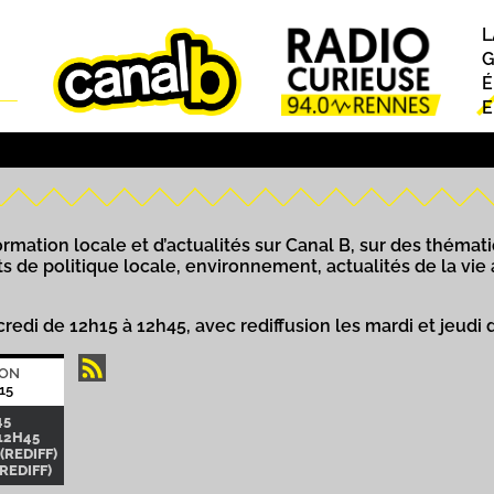
L
P
G
É
E
rmation locale et d’actualités sur Canal B, sur des thématiq
ts de politique locale, environnement, actualités de la vie
credi de 12h15 à 12h45, avec rediffusion les mardi et jeudi 
ION
15
45
12H45
(REDIFF)
(REDIFF)