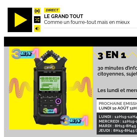
Aller
DIRECT
au
LE GRAND TOUT
contenu
Comme un fourre-tout mais en mieux
principal
3 EN 1
30 minutes d’info
citoyennes, suje
Les lundi et mer
PROCHAINE EMISS
LUNDI 10 AOÛT 12H
LUNDI : 12H15-12H
MERCREDI : 12H15-
MARDI : 8H15-8H45 
JEUDI : 8H15-8H45 