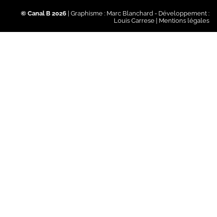
© Canal B 2026
| Graphisme :
Marc Blanchard
- Développement :
Louis Carrese
|
Mentions légales