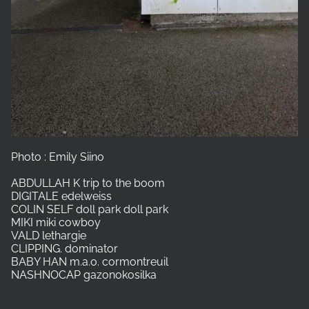
Photo : Emily Siino
ABDULLAH K trip to the boom
DIGITALE edelweiss
COLIN SELF doll park doll park
MIKI miki cowboy
VALD lethargie
CLIPPING. dominator
BABY HAN m.a.o. cormontreuil
NASHNOCAP gazonokosilka