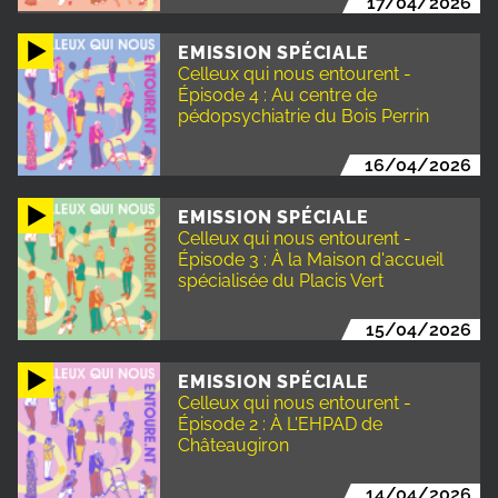
17/04/2026
EMISSION SPÉCIALE
Celleux qui nous entourent -
Épisode 4 : Au centre de
pédopsychiatrie du Bois Perrin
16/04/2026
EMISSION SPÉCIALE
Celleux qui nous entourent -
Épisode 3 : À la Maison d'accueil
spécialisée du Placis Vert
15/04/2026
EMISSION SPÉCIALE
Celleux qui nous entourent -
Épisode 2 : À L'EHPAD de
Châteaugiron
14/04/2026