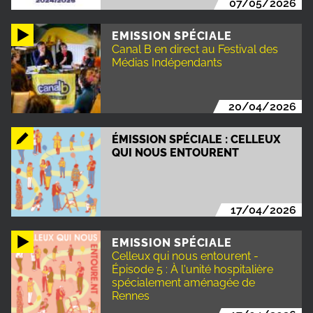
07/05/2026
EMISSION SPÉCIALE
Canal B en direct au Festival des
Médias Indépendants
20/04/2026
ÉMISSION SPÉCIALE : CELLEUX
QUI NOUS ENTOURENT
17/04/2026
EMISSION SPÉCIALE
Celleux qui nous entourent -
Épisode 5 : À l'unité hospitalière
spécialement aménagée de
Rennes