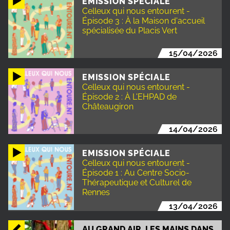
EMISSION SPÉCIALE
Celleux qui nous entourent -
Épisode 3 : À la Maison d'accueil
spécialisée du Placis Vert
15/04/2026
EMISSION SPÉCIALE
Celleux qui nous entourent -
Épisode 2 : À L'EHPAD de
Châteaugiron
14/04/2026
EMISSION SPÉCIALE
Celleux qui nous entourent -
Épisode 1 : Au Centre Socio-
Thérapeutique et Culturel de
Rennes
13/04/2026
AU GRAND AIR, LES MAINS DANS