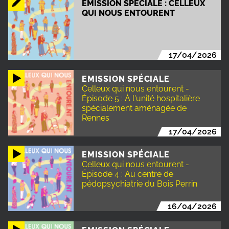
ÉMISSION SPÉCIALE : CELLEUX
QUI NOUS ENTOURENT
17/04/2026
EMISSION SPÉCIALE
Celleux qui nous entourent -
Épisode 5 : À l'unité hospitalière
spécialement aménagée de
Rennes
17/04/2026
EMISSION SPÉCIALE
Celleux qui nous entourent -
Épisode 4 : Au centre de
pédopsychiatrie du Bois Perrin
16/04/2026