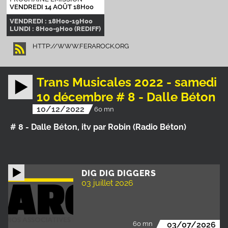
VENDREDI 14 AOÛT 18H00
VENDREDI : 18H00-19H00
LUNDI : 8H00-9H00 (REDIFF)
HTTP://WWW.FERAROCK.ORG
Trans Musicales 2022 - samedi
10 décembre # 8 - Dalle Béton
10/12/2022
60 mn
# 8 - Dalle Béton, itv par Robin (Radio Béton)
DIG DIG DIGGERS
03 juillet 2026
60 mn
03/07/2026