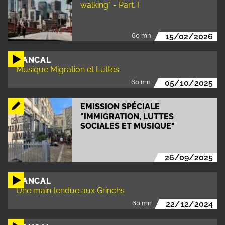
walking" - Part. I
60 mn
15/02/2026
BANCAL
Musique Migration et Luttes
60 mn
05/10/2025
EMISSION SPÉCIALE
"IMMIGRATION, LUTTES
SOCIALES ET MUSIQUE"
26/09/2025
BANCAL
Une main tendue aux Grinchs
60 mn
22/12/2024