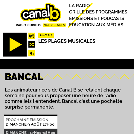
Aller
Principal
LA RADIO
au
GRILLE DES PROGRAMMES
contenu
ÉMISSIONS ET PODCASTS
principal
EDUCATION AUX MÉDIAS
DIRECT
LES PLAGES MUSICALES
BANCAL
Les animateur·rice·s de Canal B se relaient chaque
semaine pour vous proposer une heure de radio
comme iels l'entendent. Bancal c'est une pochette
surprise permanente.
PROCHAINE EMISSION
DIMANCHE 9 AOÛT 17H00
DIMANCHE : 17H00-18H00