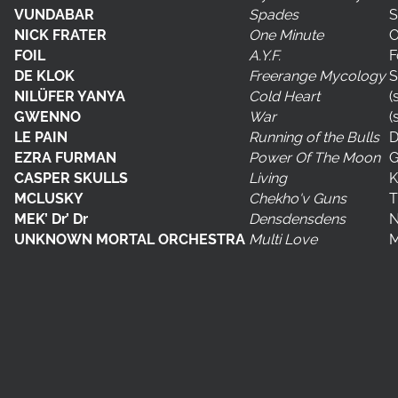
VUNDABAR
Spades
S
NICK FRATER
One Minute
O
FOIL
A.Y.F.
F
DE KLOK
Freerange Mycology
S
NILÜFER YANYA
Cold Heart
(
GWENNO
War
(
LE PAIN
Running of the Bulls
D
EZRA FURMAN
Power Of The Moon
G
CASPER SKULLS
Living
K
MCLUSKY
Chekho'v Guns
T
MEK’ Dr’ Dr
Densdensdens
N
UNKNOWN MORTAL ORCHESTRA
Multi Love
M