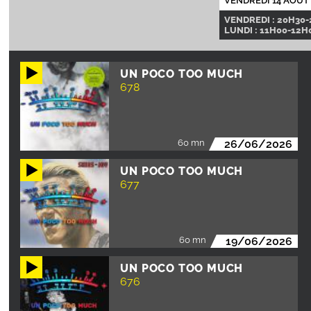
VENDREDI 14 AOÛT
VENDREDI : 20H30-
LUNDI : 11H00-12H0
UN POCO TOO MUCH
678
60 mn
26/06/2026
UN POCO TOO MUCH
677
60 mn
19/06/2026
UN POCO TOO MUCH
676