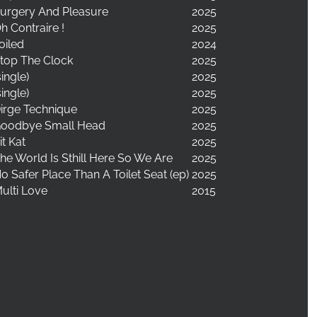
urgery And Pleasure
2025
h Contraire !
2025
oiled
2024
top The Clock
2025
single)
2025
single)
2025
irge Technique
2025
oodbye Small Head
2025
it Kat
2025
he World Is Sthill Here So We Are
2025
o Safer Place Than A Toilet Seat (ep)
2025
ulti Love
2015