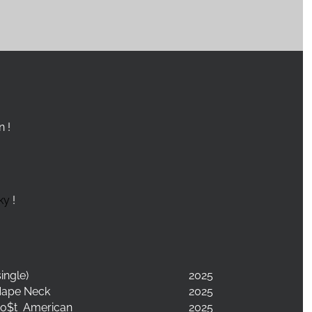
n !
ky
!
single)
2025
ape Neck
2025
o$t
American
2025