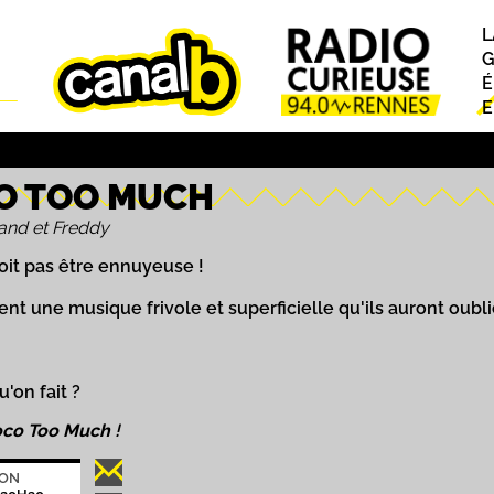
L
P
G
É
E
O TOO MUCH
and et Freddy
oit pas être ennuyeuse !
nt une musique frivole et superficielle qu'ils auront oubli
u'on fait ?
oco Too Much
!
ION