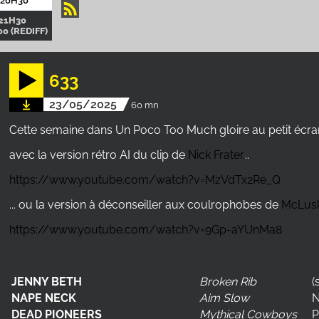
 20H30
21H30
0 (REDIFF)
633
23/05/2025
60 mn
Cette semaine dans Un Poco Too Much gloire au petit écra
avec la version rétro AI du clip de
Nick Frater.
..
https://www.youtube.com/watch?v=MzVdTx2Re_Q
... ou la version à déconseiller aux coulrophobes de
McLus
https://www.youtube.com/watch?v=9Gp-aYUnMa8
JENNY BETH
Broken Rib
(
NAPE NECK
Aim Slow
N
DEAD PIONEERS
Mythical Cowboys
P