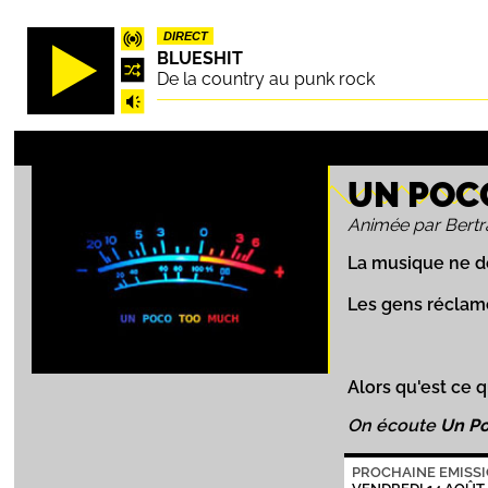
Aller
DIRECT
au
BLUESHIT
contenu
De la country au punk rock
principal
UN POC
Animée par Bertr
La musique ne d
Les gens réclame
Alors qu'est ce q
On écoute
Un P
PROCHAINE EMISS